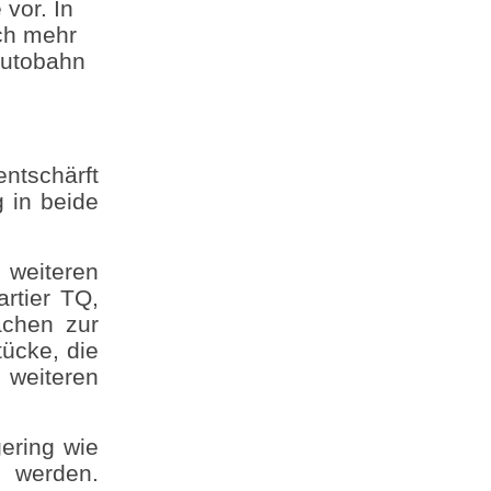
vor. In
ch mehr
Autobahn
ntschärft
g in beide
 weiteren
artier TQ,
ächen zur
ücke, die
 weiteren
gering wie
t werden.