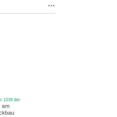
. 1039 der
en am
ückbau