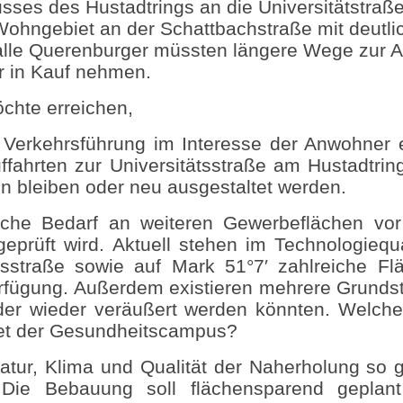
sses des Hustadtrings an die Universitätstraße 
Wohngebiet an der Schattbachstraße mit deutli
 alle Querenburger müssten längere Wege zur 
 in Kauf nehmen.
öchte erreichen,
 Verkehrsführung im Interesse der Anwohner e
ffahrten zur Universitätsstraße am Hustadtrin
n bleiben oder neu ausgestaltet werden.
iche Bedarf an weiteren Gewerbeflächen vor
 geprüft wird. Aktuell stehen im Technologiequ
tsstraße sowie auf Mark 51°7′ zahlreiche Fl
rfügung. Außerdem existieren mehrere Grundst
oder wieder veräußert werden könnten. Welche
tet der Gesundheitscampus?
Natur, Klima und Qualität der Naherholung so 
 Die Bebauung soll flächensparend geplan